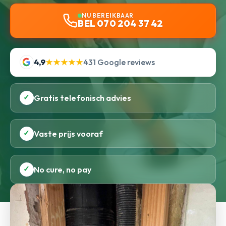
NU BEREIKBAAR
BEL 070 204 37 42
4,9
★★★★★
431 Google reviews
✓
Gratis telefonisch advies
✓
Vaste prijs vooraf
✓
No cure, no pay