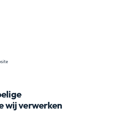
site
oelige
e wij verwerken