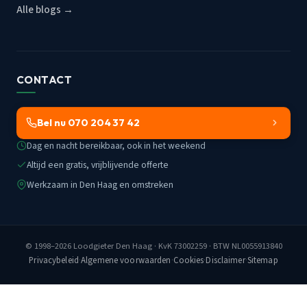
Alle blogs →
CONTACT
Bel nu 070 204 37 42
Dag en nacht bereikbaar, ook in het weekend
Altijd een gratis, vrijblijvende offerte
Werkzaam in Den Haag en omstreken
© 1998–2026
Loodgieter Den Haag
· KvK 73002259 · BTW NL0055913840
Privacybeleid
·
Algemene voorwaarden
·
Cookies
·
Disclaimer
·
Sitemap