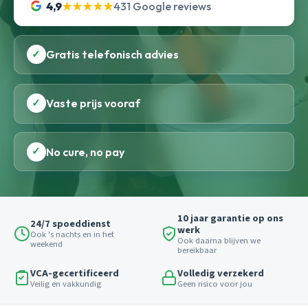
4,9
★★★★★
431 Google reviews
✓
Gratis telefonisch advies
✓
Vaste prijs vooraf
✓
No cure, no pay
10 jaar garantie op ons
24/7 spoeddienst
werk
Ook 's nachts en in het
Ook daarna blijven we
weekend
bereikbaar
VCA-gecertificeerd
Volledig verzekerd
Veilig en vakkundig
Geen risico voor jou