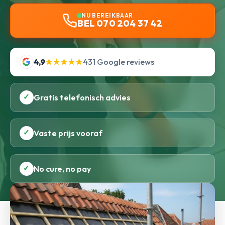
NU BEREIKBAAR
BEL 070 204 37 42
4,9
★★★★★
431 Google reviews
✓
Gratis telefonisch advies
✓
Vaste prijs vooraf
✓
No cure, no pay