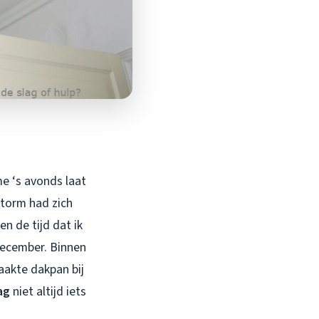
me ‘s avonds laat
storm had zich
n de tijd dat ik
december. Binnen
akte dakpan bij
ag
niet altijd iets