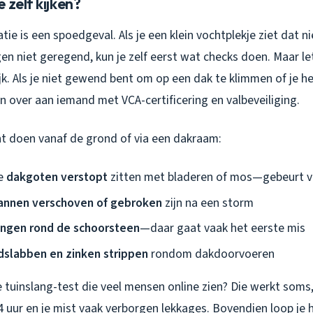
 zelf kijken?
atie is een spoedgeval. Als je een klein vochtplekje ziet dat n
en niet geregend, kun je zelf eerst wat checks doen. Maar le
jk. Als je niet gewend bent om op een dak te klimmen of je 
an over aan iemand met VCA-certificering en valbeveiliging.
nt doen vanaf de grond of via een dakraam:
je
dakgoten verstopt
zitten met bladeren of mos—gebeurt vo
annen verschoven of gebroken
zijn na een storm
ingen rond de schoorsteen
—daar gaat vaak het eerste mis
dslabben en zinken strippen
rondom dakdoorvoeren
 tuinslang-test die veel mensen online zien? Die werkt soms
4 uur en je mist vaak verborgen lekkages. Bovendien loop je he