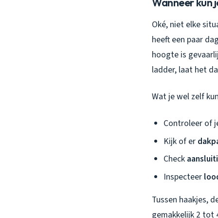
Wanneer kun je
Oké, niet elke situ
heeft een paar dag
hoogte is gevaarli
ladder, laat het d
Wat je
wel
zelf ku
Controleer of 
Kijk of er
dakp
Check
aansluit
Inspecteer
loo
Tussen haakjes, de
gemakkelijk 2 tot 