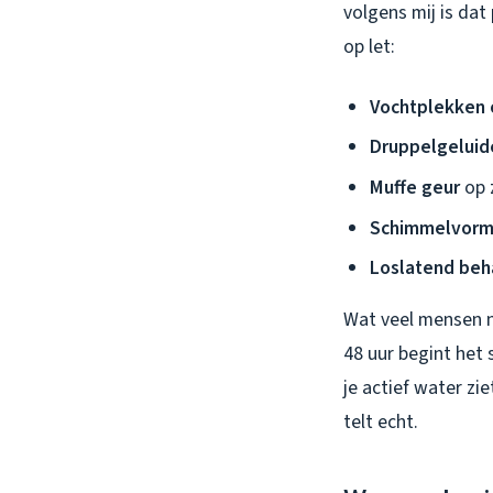
volgens mij is dat
op let:
Vochtplekken 
Druppelgeluid
Muffe geur
op 
Schimmelvorm
Loslatend beh
Wat veel mensen ni
48 uur begint het 
je actief water zi
telt echt.