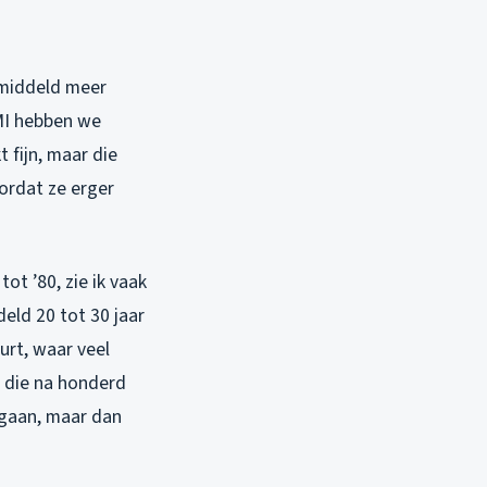
gemiddeld meer
NMI hebben we
 fijn, maar die
ordat ze erger
ot ’80, zie ik vaak
eld 20 tot 30 jaar
uurt, waar veel
 die na honderd
egaan, maar dan