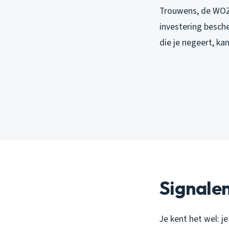
Trouwens, de WOZ-
investering besch
die je negeert, ka
Signalen
Je kent het wel: j