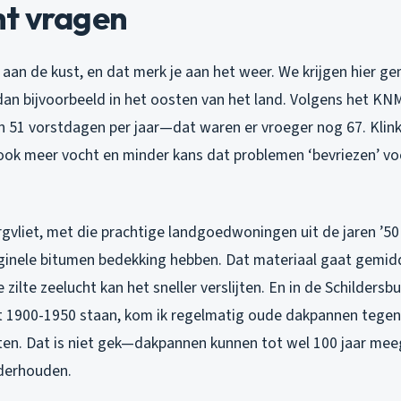
t vragen
 aan de kust, en dat merk je aan het weer. We krijgen hier 
dan bijvoorbeeld in het oosten van het land. Volgens het K
 51 vorstdagen per jaar—dat waren er vroeger nog 67. Klinkt
ok meer vocht en minder kans dat problemen ‘bevriezen’ vo
rgvliet, met die prachtige landgoedwoningen uit de jaren ’50 t
ginele bitumen bedekking hebben. Dat materiaal gaat gemidd
zilte zeelucht kan het sneller verslijten. En in de Schildersb
it 1900-1950 staan, kom ik regelmatig oude dakpannen tegen
slaten. Dat is niet gek—dakpannen kunnen tot wel 100 jaar me
derhouden.