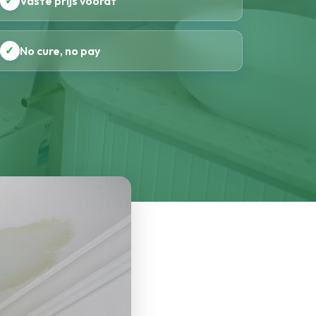
✓
Vaste prijs vooraf
✓
No cure, no pay