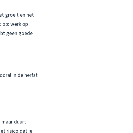
iet groeit en het
t op: werk op
hebt geen goede
oral in de herfst
, maar duurt
t risico dat je