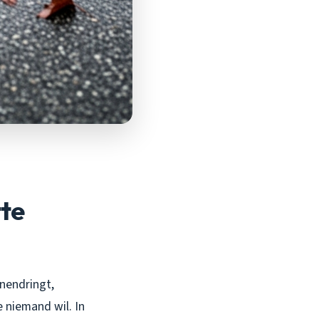
tte
nnendringt,
e niemand wil. In