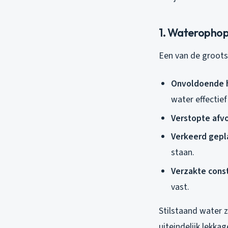
1. Waterophop
Een van de grootst
Onvoldoende h
water effectief
Verstopte afv
Verkeerd gepl
staan.
Verzakte const
vast.
Stilstaand water z
uiteindelijk lekka