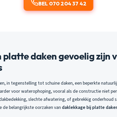
BEL 070 204 37 42
latte daken gevoelig zijn 
s
n, in tegenstelling tot schuine daken, een beperkte natuurlij
rder voor waterophoping, vooral als de constructie niet perf
dakbedekking, slechte afwatering, of gebrekkig onderhoud s
we de belangrijkste oorzaken van
daklekkage bij platte dake