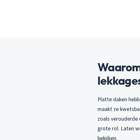
Waarom p
lekkage
Platte daken hebbe
maakt ze kwetsbaa
zoals verouderde 
grote rol. Laten 
bekijken.