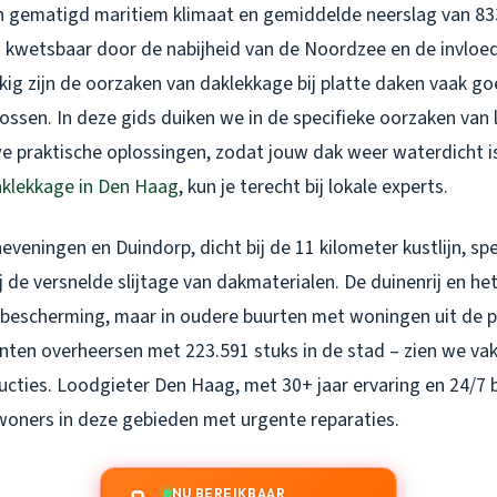
n gematigd maritiem klimaat en gemiddelde neerslag van 833
a kwetsbaar door de nabijheid van de Noordzee en de invlo
kig zijn de oorzaken van daklekkage bij platte daken vaak go
 lossen. In deze gids duiken we in de specifieke oorzaken van 
e praktische oplossingen, zodat jouw dak weer waterdicht i
klekkage in Den Haag
, kun je terecht bij lokale experts.
eveningen en Duindorp, dicht bij de 11 kilometer kustlijn, spe
ij de versnelde slijtage van dakmaterialen. De duinenrij en h
e bescherming, maar in oudere buurten met woningen uit de 
ten overheersen met 223.591 stuks in de stad – zien we va
ucties. Loodgieter Den Haag, met 30+ jaar ervaring en 24/7 
ewoners in deze gebieden met urgente reparaties.
NU BEREIKBAAR