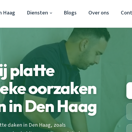
n Haag
Diensten
Blogs
Over ons
Cont
j platte
ieke oorzaken
n in Den Haag
tte daken in Den Haag, zoals