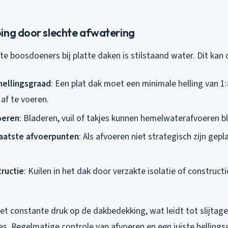
ing door slechte afwatering
e boosdoeners bij platte daken is stilstaand water. Dit kan
ellingsgraad
: Een plat dak moet een minimale helling van 
 af te voeren.
oeren
: Bladeren, vuil of takjes kunnen hemelwaterafvoeren b
aatste afvoerpunten
: Als afvoeren niet strategisch zijn gepla
ructie
: Kuilen in het dak door verzakte isolatie of construc
et constante druk op de dakbedekking, wat leidt tot slijtage
ges. Regelmatige controle van afvoeren en een juiste hellings