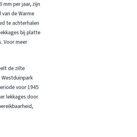
 mm per jaar, zijn
ed van de Warme
ed te achterhalen
lekkages bij platte
s. Voor meer
elt de zilte
et Westduinpark
periode voor 1945
ker lekkages door
bereikbaarheid,