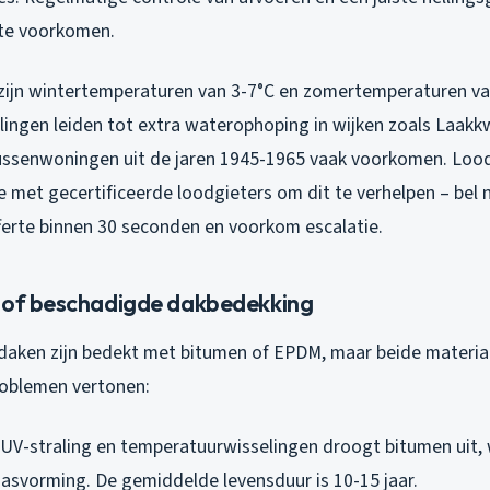
 te voorkomen.
zijn wintertemperaturen van 3-7°C en zomertemperaturen va
ingen leiden tot extra waterophoping in wijken zoals Laakkw
ussenwoningen uit de jaren 1945-1965 vaak voorkomen. Loo
ce met gecertificeerde loodgieters om dit te verhelpen – bel
fferte binnen 30 seconden en voorkom escalatie.
 of beschadigde dakbedekking
daken zijn bedekt met bitumen of EPDM, maar beide materia
problemen vertonen:
 UV-straling en temperatuurwisselingen droogt bitumen uit, 
aasvorming. De gemiddelde levensduur is 10-15 jaar.