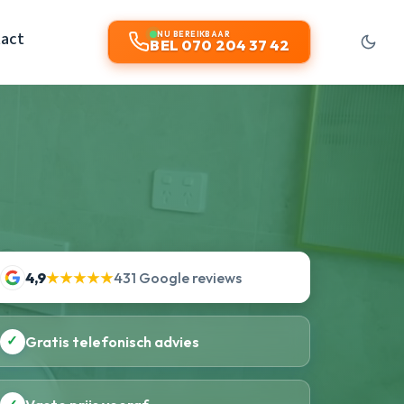
act
NU BEREIKBAAR
BEL 070 204 37 42
4,9
★★★★★
431 Google reviews
✓
Gratis telefonisch advies