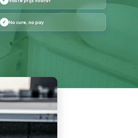
✓
Vaste prijs vooraf
✓
No cure, no pay