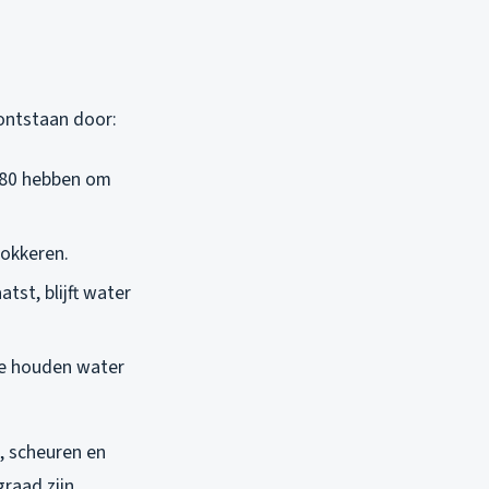
 ontstaan door:
1:80 hebben om
lokkeren.
atst, blijft water
tie houden water
, scheuren en
graad zijn