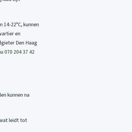
n 14-22°C, kunnen
artier en
dgieter Den Haag
 nu
070 204 37 42
len kunnen na
wat leidt tot