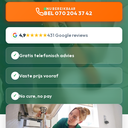
NU BEREIKBAAR
BEL 070 204 37 42
4,9
★★★★★
431 Google reviews
✓
Gratis telefonisch advies
✓
Vaste prijs vooraf
✓
No cure, no pay