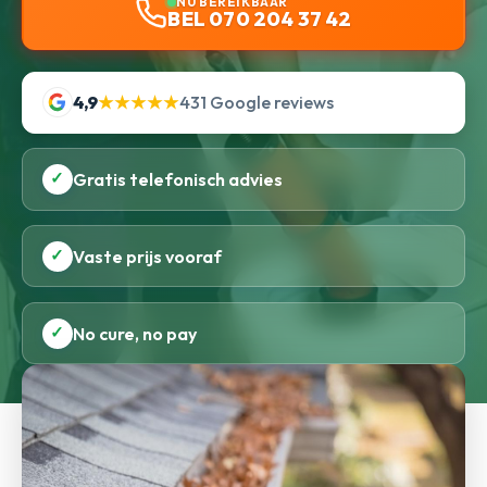
NU BEREIKBAAR
BEL 070 204 37 42
4,9
★★★★★
431 Google reviews
✓
Gratis telefonisch advies
✓
Vaste prijs vooraf
✓
No cure, no pay