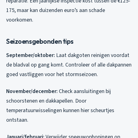
reparatie. Een jaarlijkse inspectie kost tussen de €125-
175, maar kan duizenden euro’s aan schade
voorkomen.
Seizoensgebonden tips
September/oktober:
Laat dakgoten reinigen voordat
de bladval op gang komt. Controleer of alle dakpannen
goed vastliggen voor het stormseizoen.
November/december:
Check aansluitingen bij
schoorstenen en dakkapellen. Door
temperatuurwisselingen kunnen hier scheurtjes
ontstaan.
Januari/februari:
Verwijder sneeuwophopingen op