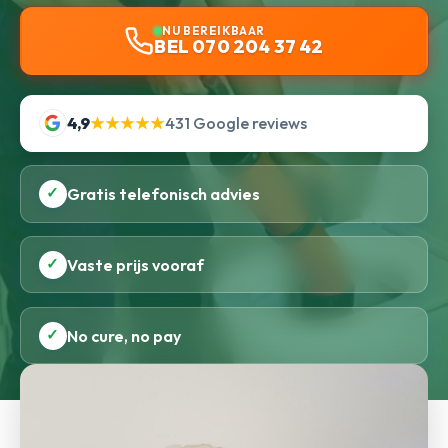
NU BEREIKBAAR
BEL 070 204 37 42
4,9
★★★★★
431 Google reviews
✓
Gratis telefonisch advies
✓
Vaste prijs vooraf
✓
No cure, no pay