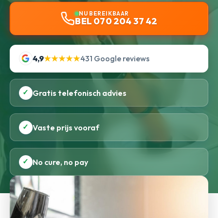
NU BEREIKBAAR
BEL 070 204 37 42
4,9
★★★★★
431 Google reviews
✓
Gratis telefonisch advies
✓
Vaste prijs vooraf
✓
No cure, no pay