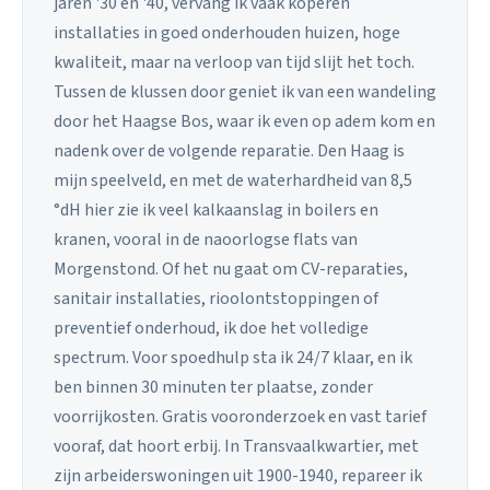
jaren '30 en '40, vervang ik vaak koperen
installaties in goed onderhouden huizen, hoge
kwaliteit, maar na verloop van tijd slijt het toch.
Tussen de klussen door geniet ik van een wandeling
door het Haagse Bos, waar ik even op adem kom en
nadenk over de volgende reparatie. Den Haag is
mijn speelveld, en met de waterhardheid van 8,5
°dH hier zie ik veel kalkaanslag in boilers en
kranen, vooral in de naoorlogse flats van
Morgenstond. Of het nu gaat om CV-reparaties,
sanitair installaties, rioolontstoppingen of
preventief onderhoud, ik doe het volledige
spectrum. Voor spoedhulp sta ik 24/7 klaar, en ik
ben binnen 30 minuten ter plaatse, zonder
voorrijkosten. Gratis vooronderzoek en vast tarief
vooraf, dat hoort erbij. In Transvaalkwartier, met
zijn arbeiderswoningen uit 1900-1940, repareer ik