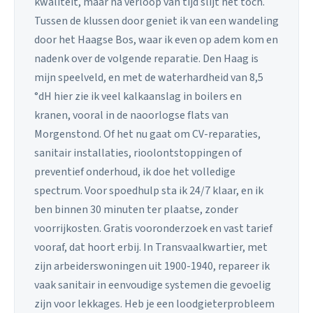
kwaliteit, maar na verloop van tijd slijt het toch.
Tussen de klussen door geniet ik van een wandeling
door het Haagse Bos, waar ik even op adem kom en
nadenk over de volgende reparatie. Den Haag is
mijn speelveld, en met de waterhardheid van 8,5
°dH hier zie ik veel kalkaanslag in boilers en
kranen, vooral in de naoorlogse flats van
Morgenstond. Of het nu gaat om CV-reparaties,
sanitair installaties, rioolontstoppingen of
preventief onderhoud, ik doe het volledige
spectrum. Voor spoedhulp sta ik 24/7 klaar, en ik
ben binnen 30 minuten ter plaatse, zonder
voorrijkosten. Gratis vooronderzoek en vast tarief
vooraf, dat hoort erbij. In Transvaalkwartier, met
zijn arbeiderswoningen uit 1900-1940, repareer ik
vaak sanitair in eenvoudige systemen die gevoelig
zijn voor lekkages. Heb je een loodgieterprobleem