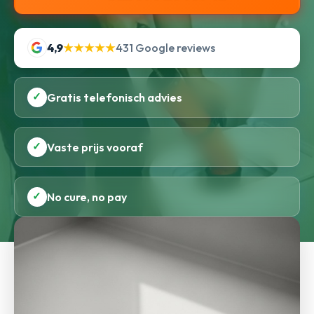
4,9
★★★★★
431 Google reviews
✓
Gratis telefonisch advies
✓
Vaste prijs vooraf
✓
No cure, no pay