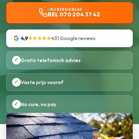
NU BEREIKBAAR
BEL 070 204 37 42
4,9
★★★★★
431 Google reviews
✓
Gratis telefonisch advies
✓
Vaste prijs vooraf
✓
No cure, no pay