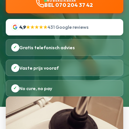
NU BEREIKBAAR
BEL 070 204 37 42
4,9
★★★★★
431 Google reviews
✓
Gratis telefonisch advies
✓
Vaste prijs vooraf
✓
No cure, no pay