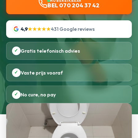
NU BEREIKBAAR
BEL 070 204 37 42
4,9
★★★★★
431 Google reviews
✓
Gratis telefonisch advies
✓
Vaste prijs vooraf
✓
No cure, no pay