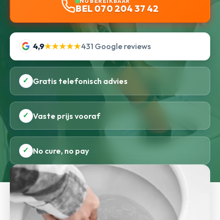
NU BEREIKBAAR
BEL 070 204 37 42
4,9
★★★★★
431 Google reviews
✓
Gratis telefonisch advies
✓
Vaste prijs vooraf
✓
No cure, no pay