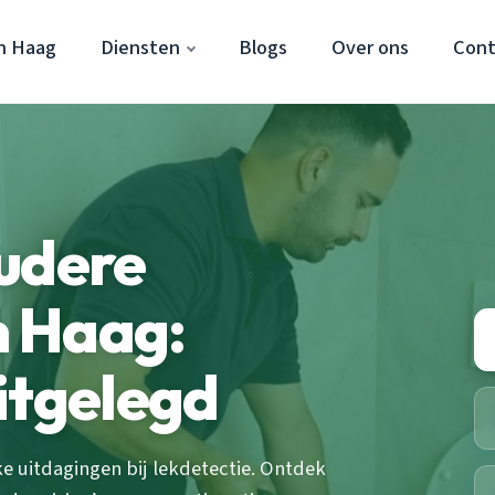
n Haag
Diensten
Blogs
Over ons
Cont
udere
 Haag:
itgelegd
 uitdagingen bij lekdetectie. Ontdek