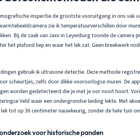
ermografische inspectie de grootste vooruitgang in ons vak 
n warmtebeeldcamera zie ik temperatuurverschillen door mure
ken. Bij de zaak van Jaxx in Leyenburg toonde de camera p
er het plafond liep en waar het lek zat. Geen breekwerk nod
dingen gebruik ik ultrasone detectie. Deze methode registre
or scheurtjes, zelfs door dikke vooroorlogse muren. De appa
ingen worden gedetecteerd die je met je oor nooit hoort. Vor
ateringse Veld waar een ondergrondse leiding lekte. Met akoe
t lek tot op 30 centimeter nauwkeurig, zonder de hele tuin om
onderzoek voor historische panden