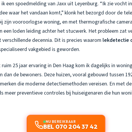
ik een spoedmelding van Jaxx uit Leyenburg. “Ik zie vocht in
idee waar het vandaan komt,” klonk het bezorgd door de tel
bij zijn vooroorlogse woning, en met thermografische camera
 in een loden leiding achter het stucwerk. Het probleem zat v
t verschillende decennia. Dit is precies waarom
lekdetectie
pecialiseerd vakgebied is geworden.
 ruim 25 jaar ervaring in Den Haag kom ik dagelijks in woni
ijn dan de bewoners. Deze huizen, vooral gebouwd tussen 19
merken die moderne detectiemethoden vereisen. En met de 
eds meer preventieve controles bij huiseigenaren die hun won
NU BEREIKBAAR
BEL 070 204 37 42