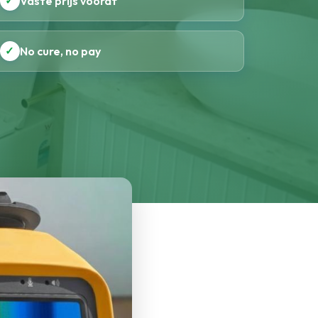
✓
Vaste prijs vooraf
✓
No cure, no pay