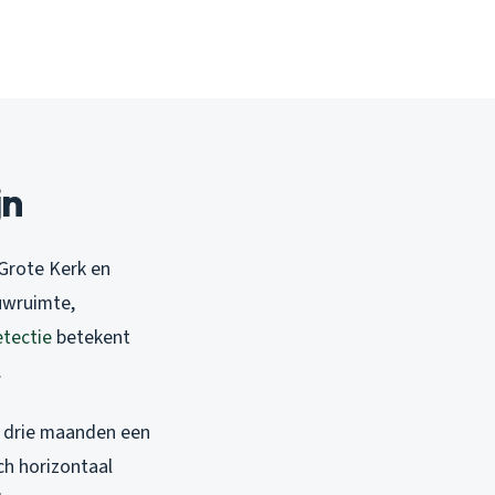
jn
Grote Kerk en
uwruimte,
etectie
betekent
.
na drie maanden een
ch horizontaal