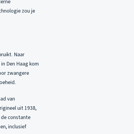
derne
chnologie zou je
ruikt. Naar
n in Den Haag kom
 voor zwangere
oeheid.
had van
igineel uit 1938,
r de constante
n, inclusief