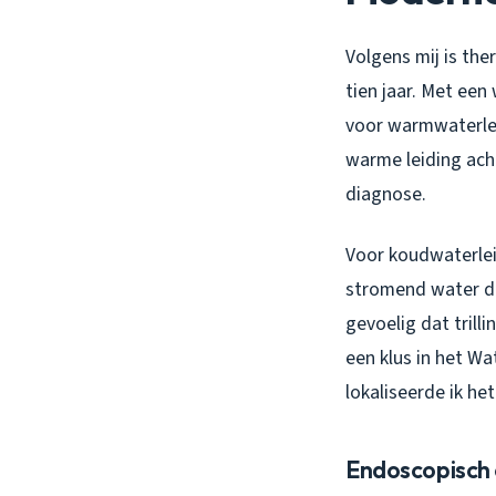
Volgens mij is th
tien jaar. Met ee
voor warmwaterlek
warme leiding acht
diagnose.
Voor koudwaterlei
stromend water do
gevoelig dat trill
een klus in het W
lokaliseerde ik he
Endoscopisch 