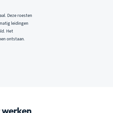
aal. Deze roesten
matig leidingen
ld. Het
nen ontstaan.
t werken