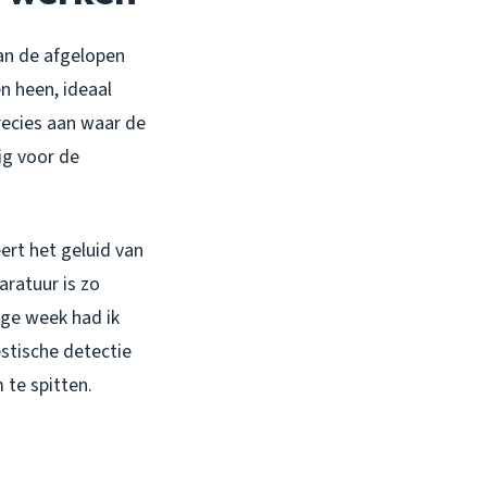
van de afgelopen
n heen, ideaal
recies aan waar de
ig voor de
ert het geluid van
ratuur is zo
ige week had ik
stische detectie
 te spitten.