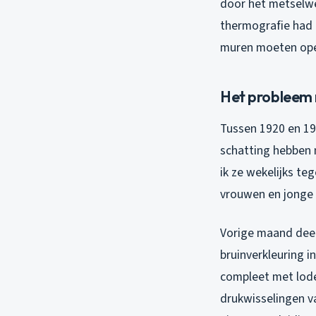
door het metselwe
thermografie had i
muren moeten open
Het probleem 
Tussen 1920 en 19
schatting hebben 
ik ze wekelijks te
vrouwen en jonge 
Vorige maand deed 
bruinverkleuring i
compleet met lode
drukwisselingen v