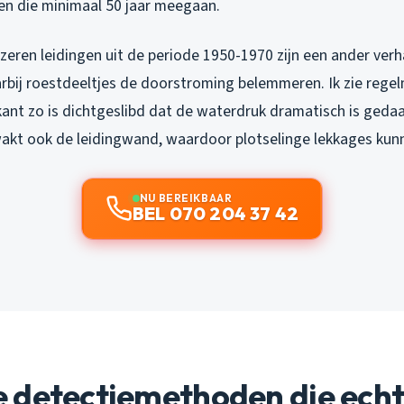
en die minimaal 50 jaar meegaan.
zeren leidingen uit de periode 1950-1970 zijn een ander verh
arbij roestdeeltjes de doorstroming belemmeren. Ik zie regel
kant zo is dichtgeslibd dat de waterdruk dramatisch is gedaa
akt ook de leidingwand, waardoor plotselinge lekkages kun
NU BEREIKBAAR
BEL 070 204 37 42
 detectiemethoden die ech