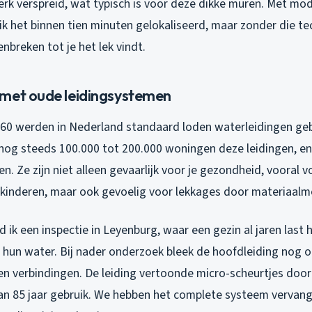
rk verspreid, wat typisch is voor deze dikke muren. Met mo
k het binnen tien minuten gelokaliseerd, maar zonder die te
breken tot je het lek vindt.
met oude leidingsystemen
60 werden in Nederland standaard loden waterleidingen geb
nog steeds 100.000 tot 200.000 woningen deze leidingen, e
gen. Ze zijn niet alleen gevaarlijk voor je gezondheid, vooral
kinderen, maar ook gevoelig voor lekkages door materiaalm
ik een inspectie in Leyenburg, waar een gezin al jaren last 
n hun water. Bij nader onderzoek bleek de hoofdleiding nog or
n verbindingen. De leiding vertoonde micro-scheurtjes doo
an 85 jaar gebruik. We hebben het complete systeem vervange