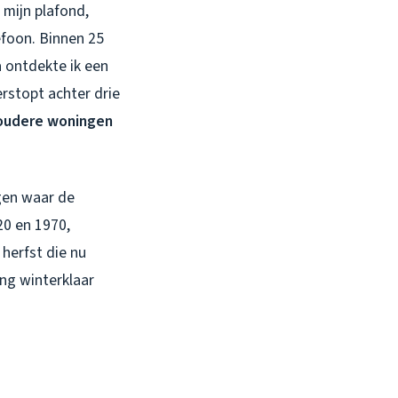
 mijn plafond,
efoon. Binnen 25
 ontdekte ik een
erstopt achter drie
 oudere woningen
ngen waar de
20 en 1970,
herfst die nu
ing winterklaar