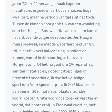
jaren '30 en '40, vervang ik vaak koperen
installaties in goed onderhouden huizen, hoge
kwaliteit, maar na verloop van tijd slijt het toch.
Tussen de klussen door geniet ik van een wandeling
door het Haagse Bos, waar ik even op adem kom en
nadenk over de volgende reparatie. Den Haag is
mijn speelveld, en met de waterhardheid van 8,5
°dH hier zie ik veel kalkaanslag in boilers en
kranen, vooral in de naoorlogse flats van
Morgenstond. Of het nu gaat om CV-reparaties,
sanitair installaties, rioolontstoppingen of
preventief onderhoud, ik doe het volledige
spectrum. Voor spoedhulp sta ik 24/7 klaar, en ik
ben binnen 30 minuten ter plaatse, zonder
voorrijkosten. Gratis vooronderzoek en vast tarief
vooraf, dat hoort erbij. In Transvaalkwartier, met
zijn arbeiderswoningen uit 1900-1940, repareer ik