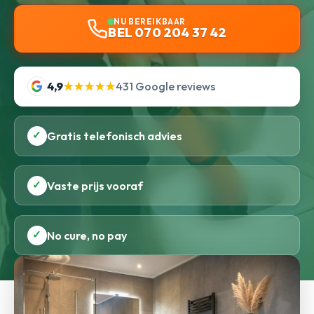
NU BEREIKBAAR
BEL 070 204 37 42
4,9
★★★★★
431 Google reviews
✓
Gratis telefonisch advies
✓
Vaste prijs vooraf
✓
No cure, no pay